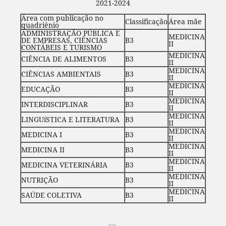
2021-2024
Área com publicação no
Classificação
Área mãe
quadriênio
ADMINISTRAÇÃO PÚBLICA E
MEDICINA
DE EMPRESAS, CIÊNCIAS
B3
II
CONTÁBEIS E TURISMO
MEDICINA
CIÊNCIA DE ALIMENTOS
B3
II
MEDICINA
CIÊNCIAS AMBIENTAIS
B3
II
MEDICINA
EDUCAÇÃO
B3
II
MEDICINA
INTERDISCIPLINAR
B3
II
MEDICINA
LINGUíSTICA E LITERATURA
B3
II
MEDICINA
MEDICINA I
B3
II
MEDICINA
MEDICINA II
B3
II
MEDICINA
MEDICINA VETERINÁRIA
B3
II
MEDICINA
NUTRIÇÃO
B3
II
MEDICINA
SAÚDE COLETIVA
B3
II