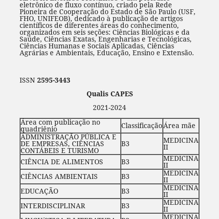
eletrônico de fluxo contínuo, criado pela Rede
Pioneira de Cooperação do Estado de São Paulo (USF,
FHO, UNIFEOB), dedicado à publicação de artigos
científicos de diferentes áreas do conhecimento,
organizados em seis seções: Ciências Biológicas e da
Saúde, Ciências Exatas, Engenharias e Tecnológicas,
Ciências Humanas e Sociais Aplicadas, Ciências
Agrárias e Ambientais, Educação, Ensino e Extensão.
ISSN
2595-3443
Qualis CAPES
2021-2024
Área com publicação no
Classificação
Área mãe
quadriênio
ADMINISTRAÇÃO PÚBLICA E
MEDICINA
DE EMPRESAS, CIÊNCIAS
B3
II
CONTÁBEIS E TURISMO
MEDICINA
CIÊNCIA DE ALIMENTOS
B3
II
MEDICINA
CIÊNCIAS AMBIENTAIS
B3
II
MEDICINA
EDUCAÇÃO
B3
II
MEDICINA
INTERDISCIPLINAR
B3
II
MEDICINA