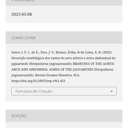
2025-05-08
COMO CITAR
Santo, I. F. L. do E., Feio, J. V., Branco, Érika, & de Lima, A. R. (2025).
Descrição morfológica dos ramos do arco aórtico e aorta abdominal do
jaguarundi (Herpailurus yagouaroundi): BRANCHES OF THE AORTIC
ARCH AND ABDOMINAL AORTA OF THE JAGUARUNDI (Herpailurus
yagouaroundi).
Revista Ensaios Pioneiros
,
9
(1).
https://doi.org/10.24933/rep.v9i1.423
Fomatos de Citação
EDIÇÃO