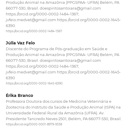
Produção Animal na Amazônia (PPGSPAA- UFRA) Belém, PA
66077-530, Brasil. doespiritosantoiara@gmail.com
https://orcid.org/0000-0002-1484-1367;
jvfeio.medvet@gmail.com https://orcid.org/0000-0002-1645-
6390.
https://orcid.org/0000-0002-1484-1367
Júlia Vaz Feio
Discente do Programa de Pós-graduação em Saúde e
Produção Animal na Amazônia (PPGSPAA- UFRA) Belém, PA
66077-530, Brasil. doespiritosantoiara@gmail.com
https://orcid.org/0000-0002-1484-1367;
jvfeio.medvet@gmail.com https://orcid.org/0000-0002-1645-
6390
https://orcid.org/0000-0002-1645-6390
Érika Branco
Professora Doutora dos cursos de Medicina Veterinária e
Zootecnia do Instituto da Saúde e Produção Animal (ISPA) na
Universidade Federal Rural da Amazônia (UFRA). Av.
Presidente Tancredo Neves 2501, Belém, PA 66077-530, Brasil.
https://orcid.org/0000-0001-8979-9338