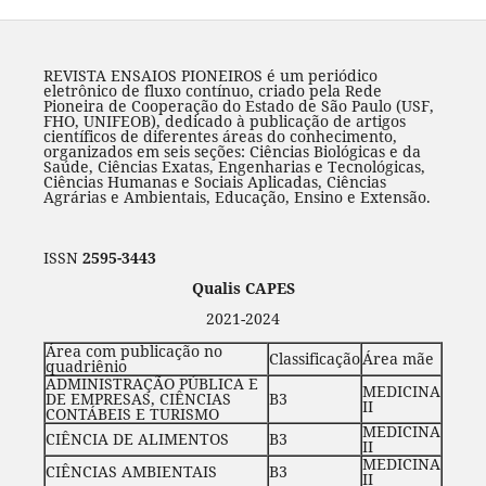
REVISTA ENSAIOS PIONEIROS é um periódico
eletrônico de fluxo contínuo, criado pela Rede
Pioneira de Cooperação do Estado de São Paulo (USF,
FHO, UNIFEOB), dedicado à publicação de artigos
científicos de diferentes áreas do conhecimento,
organizados em seis seções: Ciências Biológicas e da
Saúde, Ciências Exatas, Engenharias e Tecnológicas,
Ciências Humanas e Sociais Aplicadas, Ciências
Agrárias e Ambientais, Educação, Ensino e Extensão.
ISSN
2595-3443
Qualis CAPES
2021-2024
Área com publicação no
Classificação
Área mãe
quadriênio
ADMINISTRAÇÃO PÚBLICA E
MEDICINA
DE EMPRESAS, CIÊNCIAS
B3
II
CONTÁBEIS E TURISMO
MEDICINA
CIÊNCIA DE ALIMENTOS
B3
II
MEDICINA
CIÊNCIAS AMBIENTAIS
B3
II