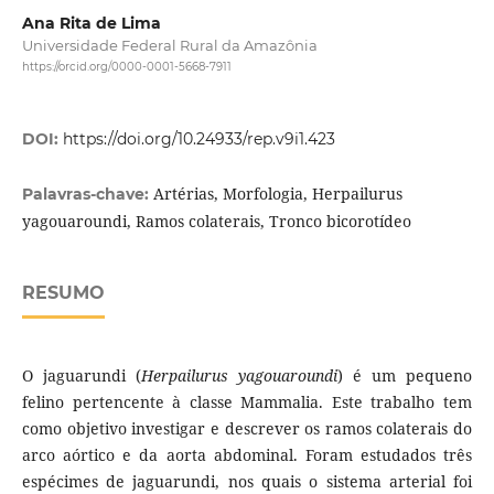
Ana Rita de Lima
Universidade Federal Rural da Amazônia
https://orcid.org/0000-0001-5668-7911
DOI:
https://doi.org/10.24933/rep.v9i1.423
Artérias, Morfologia, Herpailurus
Palavras-chave:
yagouaroundi, Ramos colaterais, Tronco bicorotídeo
RESUMO
O jaguarundi (
Herpailurus yagouaroundi
) é um pequeno
felino pertencente à classe Mammalia. Este trabalho tem
como objetivo investigar e descrever os ramos colaterais do
arco aórtico e da aorta abdominal. Foram estudados três
espécimes de jaguarundi, nos quais o sistema arterial foi