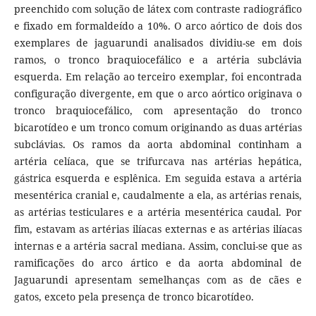
preenchido com solução de látex com contraste radiográfico
e fixado em formaldeído a 10%. O arco aórtico de dois dos
exemplares de jaguarundi analisados ​​dividiu-se em dois
ramos, o tronco braquiocefálico e a artéria subclávia
esquerda. Em relação ao terceiro exemplar, foi encontrada
configuração divergente, em que o arco aórtico originava o
tronco braquiocefálico, com apresentação do tronco
bicarotídeo e um tronco comum originando as duas artérias
subclávias. Os ramos da aorta abdominal continham a
artéria celíaca, que se trifurcava nas artérias hepática,
gástrica esquerda e esplênica. Em seguida estava a artéria
mesentérica cranial e, caudalmente a ela, as artérias renais,
as artérias testiculares e a artéria mesentérica caudal. Por
fim, estavam as artérias ilíacas externas e as artérias ilíacas
internas e a artéria sacral mediana. Assim, conclui-se que as
ramificações do arco ártico e da aorta abdominal de
Jaguarundi apresentam semelhanças com as de cães e
gatos, exceto pela presença de tronco bicarotídeo.