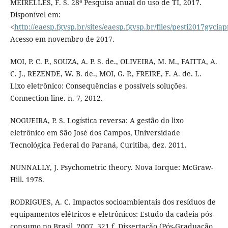
MEIRELLES, F. S. 28ª Pesquisa anual do uso de TI, 2017.
Disponível em:
<
http://eaesp.fgvsp.br/sites/eaesp.fgvsp.br/files/pesti2017gvciap
Acesso em novembro de 2017.
MOI, P. C. P., SOUZA, A. P. S. de., OLIVEIRA, M. M., FAITTA, A.
C. J., REZENDE, W. B. de., MOI, G. P., FREIRE, F. A. de. L.
Lixo eletrônico: Consequências e possíveis soluções.
Connection line. n. 7, 2012.
NOGUEIRA, P. S. Logística reversa: A gestão do lixo
eletrônico em São José dos Campos, Universidade
Tecnológica Federal do Paraná, Curitiba, dez. 2011.
NUNNALLY, J. Psychometric theory. Nova Iorque: McGraw-
Hill. 1978.
RODRIGUES, A. C. Impactos socioambientais dos resíduos de
equipamentos elétricos e eletrônicos: Estudo da cadeia pós-
consumo no Brasil. 2007. 321 f. Dissertação (Pós-Graduação