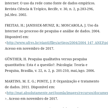
internet: O uso da rede como fonte de dados empíricos.
Revista Ciência & Trópico, Recife, v. 30, n. 2, p.283-296,
jul./dez. 2002.
FREITAS, H.; JANISSEK-MUNIZ, R.; MOSCAROLA, J. Uso da
Internet no processo de pesquisa e análise de dados. 2004.
Disponível em:
<
http://www.ufrgs.br/gianti/files/artigos/2004/2004_147_ANEP.p
Acesso em novembro de 2017.
GÜNTHER, H. Pesquisa qualitativa versus pesquisa
quantitativa: Esta é a questão?. Psicologia: Teoria e
Pesquisa, Brasília, v. 22, n. 2, p. 201-210, mai./ago. 2006.
MARTINS, M. E. G.; PONTE, J. P. Organização e tratamento
de dados. 2011. Disponível em:
<
http://mat.absolutamente.net/joomla/images/recursos/document
>. Acesso em novembro de 2017.