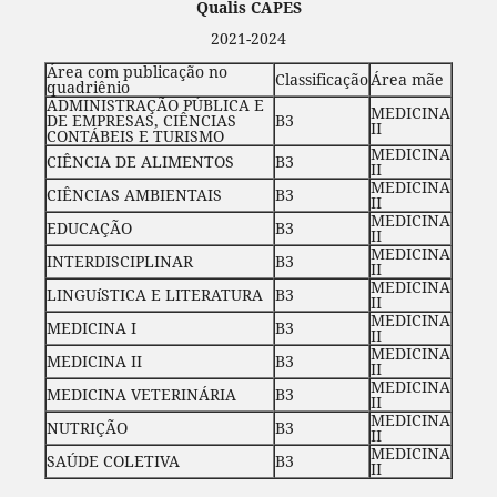
Qualis CAPES
2021-2024
Área com publicação no
Classificação
Área mãe
quadriênio
ADMINISTRAÇÃO PÚBLICA E
MEDICINA
DE EMPRESAS, CIÊNCIAS
B3
II
CONTÁBEIS E TURISMO
MEDICINA
CIÊNCIA DE ALIMENTOS
B3
II
MEDICINA
CIÊNCIAS AMBIENTAIS
B3
II
MEDICINA
EDUCAÇÃO
B3
II
MEDICINA
INTERDISCIPLINAR
B3
II
MEDICINA
LINGUíSTICA E LITERATURA
B3
II
MEDICINA
MEDICINA I
B3
II
MEDICINA
MEDICINA II
B3
II
MEDICINA
MEDICINA VETERINÁRIA
B3
II
MEDICINA
NUTRIÇÃO
B3
II
MEDICINA
SAÚDE COLETIVA
B3
II