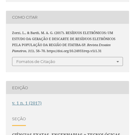
COMO CITAR
Zorzi, L., & Bardi, M. A. G. (2017). RESÍDUOS ELETRÔNICOS: UM
ESTUDO DA GERAÇÃO E DESCARTE DE RESÍDUOS ELETRÔNICOS
PELA POPULAÇÃO DA REGIÃO DE ITATIBA-SP.
Revista Ensaios
Pioneiros
,
1
(1), 58–70. https://doi.org/10.24933/rep.v1i1.31
Fomatos de Citação
EDIÇÃO
v. 1 n. 1 (2017)
SEÇÃO
CIÊNCIAS EXATAS, ENGENHARIAS e TECNOLÓGICAS