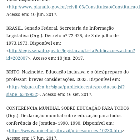
<
http://www.planalto.gov.br/ccivil_03/Constituicao/Constituicao
Acesso em: 10 jun. 2017.
BRASIL. Senado Federal. Secretaria de Informação
Legislativa (Org.). Decreto nº 72.425, de 3 de julho de
1973.1973. Disponível em:
<
http://legis.senado.gov.br/legislacao/ListaPublicacoes.action?
id=202007
>. Acesso em: 10 jun. 2017.
BRITO, Nazineide. Educação inclusiva e o (des)preparo do
professor: breves considerações. 2003. Disponível em:
<
https://sigaa.ufrn.br/sigaa/public/docente/producao.jsf?
siape=6349952
>. Acesso em: 16 set. 2017.
CONFERÊNCIA MUNDIAL SOBRE EDUCAÇÃO PARA TODOS
(Org.). Declaração mundial sobre educação para todos:
conferência de Jomtien- 1990. 1990. Disponível em:
<
https://www.unicef.org/brazil/pt/resources_10230.htm
>.
Acesso em: 17 jun. 2017.