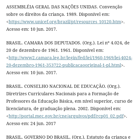
ASSEMBLÉIA GERAL DAS NAÇÕES UNIDAS. Convenção
sobre os direitos da criança. 1989. Disponível em:
<
https://www.unicef.org/brazil/pt/resources_10120.htm
>.
Acesso em: 10 jun. 2017.
BRASIL. CAMARA DOS DEPUTADOS. (Org.). Lei nº 4.024, de
20 de dezembro de 1961. 1961. Disponível em:
<
http://www2.camara.leg.br/legin/fed/lei/1960-1969/lei-4024-
20-dezembro-1961-353722-publicacaooriginal-1-pl.html
>.
Acesso em: 10 jun. 2017.
BRASIL. CONSELHO NACIONAL DE EDUCAÇÃO. (Org.).
Diretrizes Curriculares Nacionais para a Formação de
Professores da Educação Básica, em nível superior, curso de
licenciatura, de graduação plena. 2002. Disponível em:
<
http://portal.mec.gov.br/cne/arquivos/pdf/rcp01_02.pdf
>.
Acesso em: 24 jun. 2017
BRASIL. GOVERNO DO BRASIL. (Org.). Estatuto da criança e