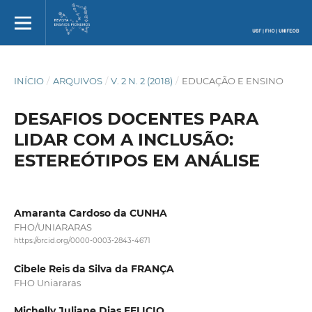
INÍCIO
/
ARQUIVOS
/
V. 2 N. 2 (2018)
/
EDUCAÇÃO E ENSINO
DESAFIOS DOCENTES PARA
LIDAR COM A INCLUSÃO:
ESTEREÓTIPOS EM ANÁLISE
Amaranta Cardoso da CUNHA
FHO/UNIARARAS
https://orcid.org/0000-0003-2843-4671
Cibele Reis da Silva da FRANÇA
FHO Uniararas
Michelly Juliane Dias FELICIO