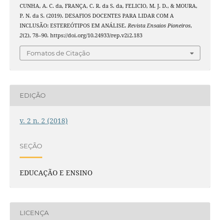
CUNHA, A. C. da, FRANÇA, C. R. da S. da, FELICIO, M. J. D., & MOURA,
P. N. da S. (2019). DESAFIOS DOCENTES PARA LIDAR COM A
INCLUSÃO: ESTEREÓTIPOS EM ANÁLISE.
Revista Ensaios Pioneiros
,
2
(2), 78–90. https://doi.org/10.24933/rep.v2i2.183
Fomatos de Citação
EDIÇÃO
v. 2 n. 2 (2018)
SEÇÃO
EDUCAÇÃO E ENSINO
LICENÇA