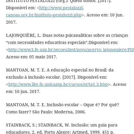
INSTITUTO PESTALOZZI (Org.). Quem somos. [2017].
Disponível em: <
http://www.pestalozzi-
canoas.org.br/instituto-pestalozzi.php
>. Acesso em: 10 jun.
2017.
LAJONQUIÈRE, L. Duas notas psicanalíticas sobre as crianças
“com necessidades educativas especiais”.Disponível em:
<
http://www3.fe.usp.br/secoes/inst/novo/acervo_lajonquiere/P
Acesso em: 05 maio 2017.
MANTOAN, M. T. E. A educação especial no Brasil: da
exclusão à inclusão escolar. [2017]. Disponível em:
<
http://www.lite.fe.unicamp.br/cursos/nt/ta1.3.htm
>. Acesso
em: 10 jun. 2017.
MANTOAN, M. T. E. Inclusão escolar – Oque é? Por quê?
Como fazer? São Paulo: Moderna, 2006.
STAINBACK, S.; STAINBACK, W. Inclusão: um guia para
educadores. 2. ed. Porto Alegre: Artmed, 1999. 451 p.