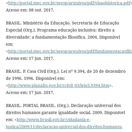
<
http://portal.mec.gov.br/seesp/arquivos/pdf/visaohistorica.pdf
>
Acesso em: 08 out. 2017.
BRASIL. Ministério da Educação. Secretaria de Educação
Especial (Org.). Programa educação inclusiva: direito a
diversidade: a fundamentação filosófica. 2004. Disponível
em:
<
http://portal.mec.gov.br/seesp/arquivos/pdf/fundamentacaofilo
Acesso em: 17 jun. 2017.
BRASIL. P. Casa Civil (Org.). Lei nº 9.394, de 20 de dezembro
de 1996. 1996. Disponível em:
<
http://www.planalto.gov.br/ccivil_03/leis/L9394.htm
>.
Acesso em: 17 jun. 2017.
BRASIL. PORTAL BRASIL. (Org.). Declaração universal dos
direitos humanos garante igualdade social. 2009. Disponível
em: <
http://www.brasil.gov.br/cidadania-e-
justica/2009/11/declaracao-universal-dos-direitos-humanos-